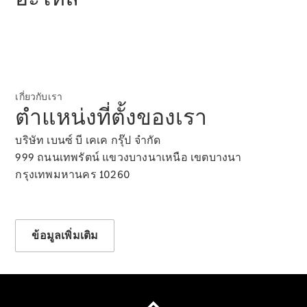
โบรชัวร์และ
ราคา
ซื้อรถมือ
สอง
รถยนต์มือ
เกี่ยวกับเรา
สองสภาพดี
ตำแหน่งที่ตั้งของเรา
Mercedes
me Store
บริษัท เบนซ์ บี เคเค กรุ๊ป จำกัด
999 ถนนเทพรัตน์ แขวงบางนาเหนือ เขตบางนา
การจองการ
กรุงเทพมหานคร 10260
นัดหมาย
การบริการ
นัดหมาย
ข้อมูลเพิ่มเติม
เพื่อทดลอง
ขับ
ออกแบบ
รถยนต์ของ
คุณ