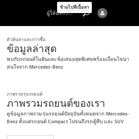
รถยนต์ทุก
ข้ามไปที่เนื้อหา
รุ่น
ผู้ให้บริการ/ความเป็นส่วนตัว
ข้อเสนอ
ล่าสุด
ตัวค้นหาและการซื้อ
การจองการ
ข้อมูลล่าสุด
นัดหมาย
การบริการ
พบกับรถยนต์ในฝันและข้อเสนอสุดพิเศษพร้อมเงื่อนไขน่า
นัดหมาย
สนใจจาก Mercedes-Benz
เพื่อทดลอง
ขับ
ออกแบบ
ภาพรวมรุ่นรถยนต์
รถยนต์ของ
ภาพรวมรถยนต์ของเรา
คุณ
ดูข้อมูลภาพรวมรุ่นรถยนต์ปัจจุบันทั้งหมดจาก Mercedes-
Benz ตั้งแต่รถยนต์ Compact ไปจนถึงรถตู้ทึบ และ SUV